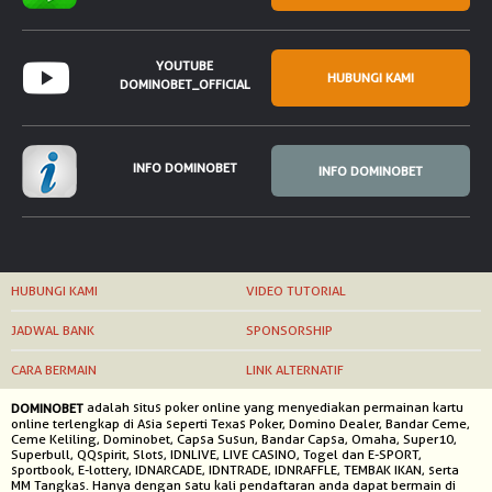
© Copyright 2026 dmbtnew3.org - All right reserved | 18+
YOUTUBE
HUBUNGI KAMI
DOMINOBET_OFFICIAL
INFO DOMINOBET
INFO DOMINOBET
HUBUNGI KAMI
VIDEO TUTORIAL
JADWAL BANK
SPONSORSHIP
CARA BERMAIN
LINK ALTERNATIF
adalah situs poker online yang menyediakan permainan kartu
DOMINOBET
online terlengkap di Asia seperti Texas Poker, Domino Dealer, Bandar Ceme,
Ceme Keliling, Dominobet, Capsa Susun, Bandar Capsa, Omaha, Super10,
Superbull, QQspirit, Slots, IDNLIVE, LIVE CASINO, Togel dan E-SPORT,
sportbook, E-lottery, IDNARCADE, IDNTRADE, IDNRAFFLE, TEMBAK IKAN, serta
MM Tangkas. Hanya dengan satu kali pendaftaran anda dapat bermain di