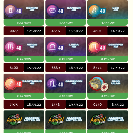
© Copyright 2026 dmbtnew3.org - All right reserved | 18+
9927
12:39:21
4636
13:39:21
4801
14:39:21
6100
15:39:21
6689
16:39:21
8371
17:39:21
7975
18:39:21
1558
19:39:21
0250
8:43:21