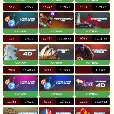
517
7:9:21
15247
15:9:21
1351
15:9:21
172
7:9:21
37467
11:29:21
6011
19:13:21
7907
13:49:21
3712
10:3:21
-
Closed
31912
7:9:21
8773
10:4:21
1193
15:29:21