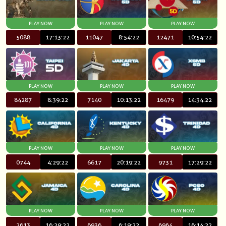
5088
17:13:21
11047
8:54:21
12471
10:54:21
84287
8:39:21
7140
10:13:21
16479
14:34:21
0744
4:29:21
6617
20:19:21
9731
17:29:21
2613
16:29:21
6936
6:19:21
6964
16:14:21