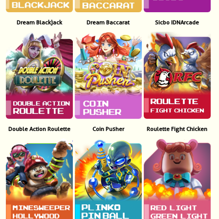
NEW
Dream Blackjack
Dream Baccarat
Sicbo IDNArcade
TANGKAS
RTP
DEPOSIT
WITHDRAW
PROMOSI
DOWNLOAD APLIKASI
Double Action Roulette
Coin Pusher
Roulette Fight Chicken
REFERRAL
JACKPOT
VIP MEMBER
HUBUNGI KAMI