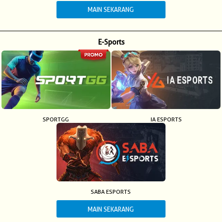
© Copyright 2026 dmbtnew3.org - All right reserved | 18+
E-Sports
SPORTGG
IA ESPORTS
SABA ESPORTS