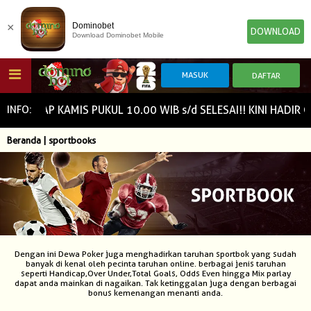
×
Dominobet
DOWNLOAD
Download Dominobet Mobile
HOME
N SETIAP KAMIS PUKUL 10.00 WIB s/d SELESAI!! KINI HADIR G
INFO:
Beranda | sportbooks
POKER
SLOT GAME
IDN E-LOTTERY
NEW
NEW
SPORTBOOK
LIVE CASINO
IDNLIVE
NEW
Dengan ini Dewa Poker juga menghadirkan taruhan sportbok yang sudah
TOGEL
ESPORTS
ARCADE
banyak di kenal oleh pecinta taruhan online. berbagai jenis taruhan
seperti Handicap,Over Under,Total Goals, Odds Even hingga Mix parlay
NEW
NEW
NEW
dapat anda mainkan di nagaikan. Tak ketinggalan juga dengan berbagai
bonus kemenangan menanti anda.
TEMBAK IKAN
IDNRAFFLE
IDNTRADE