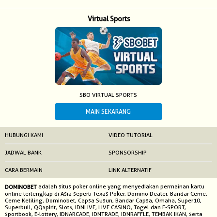
Virtual Sports
SBO VIRTUAL SPORTS
HUBUNGI KAMI
VIDEO TUTORIAL
JADWAL BANK
SPONSORSHIP
CARA BERMAIN
LINK ALTERNATIF
adalah situs poker online yang menyediakan permainan kartu
DOMINOBET
online terlengkap di Asia seperti Texas Poker, Domino Dealer, Bandar Ceme,
Ceme Keliling, Dominobet, Capsa Susun, Bandar Capsa, Omaha, Super10,
Superbull, QQspirit, Slots, IDNLIVE, LIVE CASINO, Togel dan E-SPORT,
sportbook, E-lottery, IDNARCADE, IDNTRADE, IDNRAFFLE, TEMBAK IKAN, serta